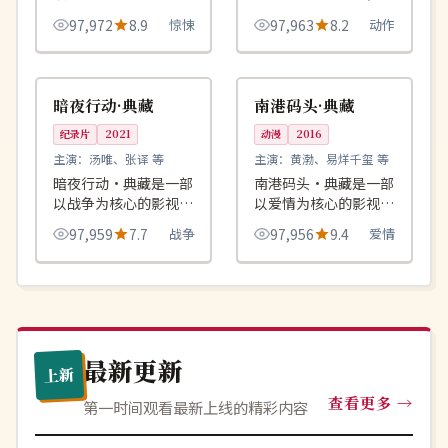
品，围绕危机、反转与
绕危机、反转与人物成
97,972
8.9
惊悚
97,963
8.2
动作
人物成长展开，整体节
长展开，整体节奏紧
奏紧凑，值得推荐观
凑，值得推荐观看。
93:06
99:28
杜比
高分
看。
英国
中国
暗夜行动·典藏
南港码头·典藏
纪录片
2021
动漫
2016
主演：
汤唯、张译 等
主演：
黄渤、易烊千玺 等
暗夜行动·典藏是一部
南港码头·典藏是一部
以战争为核心的影视作
以爱情为核心的影视作
品，围绕危机、反转与
品，围绕危机、反转与
97,959
7.7
战争
97,956
9.4
爱情
人物成长展开，整体节
人物成长展开，整体节
奏紧凑，值得推荐观
奏紧凑，值得推荐观
看。
看。
最新更新
上新
查看更多
第一时间观看最新上线的精彩内容
高分