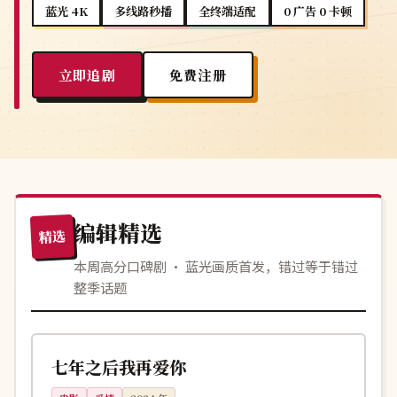
蓝光 4K
多线路秒播
全终端适配
0 广告 0 卡顿
立即追剧
免费注册
编辑精选
精选
本周高分口碑剧 · 蓝光画质首发，错过等于错过
整季话题
116分钟
连载中
韩国
七年之后我再爱你