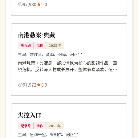
97,980
9.0
90分钟
院线
中国
南港悬案·典藏
电视剧
惊悚
2023
年
主演：
雷佳音、黄渤、张译、河正宇
南港悬案·典藏是一部以惊悚为核心的影视作品，围
绕危机、反转与人物成长展开，整体节奏紧凑，值得
推荐观看。
97,972
8.9
120分钟
连载中
英国
失控入口
纪录片
动作
2015
年
主演：
易烊千玺、梁朝伟、河正宇