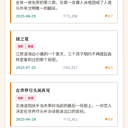
全球一夜失声的第三周，伦敦一支聋人合唱团成了人类
与外来文明唯一的翻译。
2025-08-29
71,358
8.7
热播
NEW
韩国
谜之夏
电影
悬疑
江原道海边小镇的一个夏天，三个孩子相约不再提起森
林里看到过的那个秘密。
2025-07-25
61,517
8.5
热播
NEW
日本
在世界尽头说再见
电影
爱情
北海道知床半岛冬季封岛前的最后一班船上，一对恋人
决定在世界尽头补办没能说出口的告别。
2025-06-20
71,411
8.6