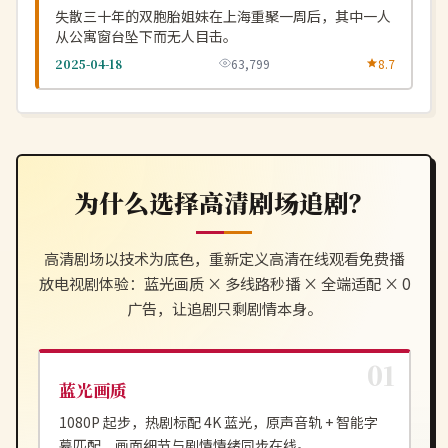
失散三十年的双胞胎姐妹在上海重聚一周后，其中一人
从公寓窗台坠下而无人目击。
2025-04-18
63,799
8.7
为什么选择
高清剧场
追剧？
高清剧场
以技术为底色，重新定义
高清在线观看免费播
放电视剧
体验：蓝光画质 × 多线路秒播 × 全端适配 × 0
广告，让追剧只剩剧情本身。
蓝光画质
1080P 起步，热剧标配 4K 蓝光，原声音轨 + 智能字
幕匹配，画面细节与剧情情绪同步在线。