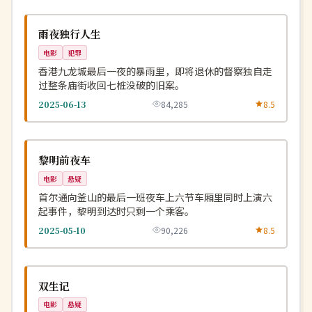
高分
NEW
中国
雨夜独行人生
电影
犯罪
香港九龙城最后一夜的暴雨里，即将退休的督察独自走
过整条庙街收回七桩没破的旧案。
2025-06-13
84,285
8.5
院线
NEW
韩国
黎明前夜车
电影
悬疑
首尔通向釜山的最后一班夜车上六节车厢里同时上演六
起事件，黎明到达时只剩一个乘客。
2025-05-10
90,226
8.5
独播
NEW
中国
双生记
电影
悬疑