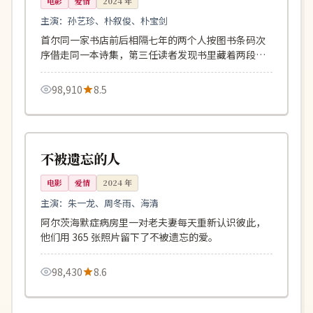
电影
爱情
2024
年
主演：
孙艺珍、朴叙俊、朴宝剑
首尔同一家书店前后相隔七年的两个人按图书条码次
序借走同一本诗集，第三任读者发现书里藏着两段告
白。
98,910
8.5
121分钟
院线
中国
不被遗忘的人
电影
爱情
2024
年
主演：
朱一龙、周冬雨、海清
阿尔茨海默症病房里一对老夫妻每天重新认识彼此，
他们用 365 张照片留下了不被遗忘的爱。
98,430
8.6
142分钟
完结