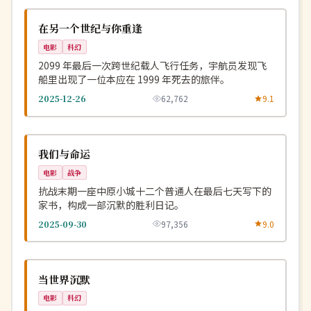
NEW
美国
在另一个世纪与你重逢
电影
科幻
2099 年最后一次跨世纪载人飞行任务，宇航员发现飞
船里出现了一位本应在 1999 年死去的旅伴。
2025-12-26
62,762
9.1
完结
NEW
中国
我们与命运
电影
战争
抗战末期一座中原小城十二个普通人在最后七天写下的
家书，构成一部沉默的胜利日记。
2025-09-30
97,356
9.0
高分
NEW
英国
当世界沉默
电影
科幻