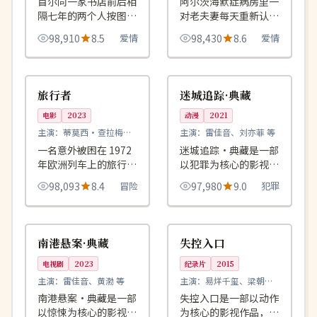
首尔同一家书店前后相
阿尔茨海默症病房里一
隔七年的两个人按图书
对老夫妻每天重新认识
条码次序借走同一本诗
彼此，他们用 365 张
98,910
8.5
爱情
98,430
8.6
爱情
集，第三任读者发现书
照片留下了不被遗忘的
里藏着两段告白。
爱。
99:40
91:41
完结
独播
美国
英国
旅行者
迷城追踪·典藏
电影
2023
动漫
2021
主演：
蒂莫西·查拉梅、
主演：
雷佳音、刘亦菲 等
弗洛伦丝·珀 等
一名意外被困在 1972
迷城追踪·典藏是一部
年欧洲列车上的旅行
以犯罪为核心的影视作
者，要带着一封无法投
品，围绕危机、反转与
98,093
8.4
冒险
97,980
9.0
犯罪
递的信跨越六个国境。
人物成长展开，整体节
奏紧凑，值得推荐观
90:24
99:18
院线
连载中
看。
中国
英国
南港悬案·典藏
失控入口
电视剧
2023
纪录片
2015
主演：
雷佳音、黄渤 等
主演：
易烊千玺、梁朝伟
等
南港悬案·典藏是一部
失控入口是一部以动作
以惊悚为核心的影视作
为核心的影视作品，围