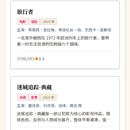
美国
旅行者
电影
冒险
2023
年
主演：
蒂莫西·查拉梅、弗洛伦丝·珀、杰西卡·查斯坦
一名意外被困在 1972 年欧洲列车上的旅行者，要带
着一封无法投递的信跨越六个国境。
98,093
8.4
91分钟
独播
英国
迷城追踪·典藏
动漫
犯罪
2021
年
主演：
雷佳音、刘亦菲、张译、周迅 等
迷城追踪·典藏是一部以犯罪为核心的影视作品，围
绕危机、反转与人物成长展开，整体节奏紧凑，值得
推荐观看。