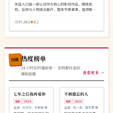
失控入口是一部以动作为核心的影视作品，围绕危
机、反转与人物成长展开，整体节奏紧凑，值得推荐
观看。
97,963
8.2
热度榜单
热播
24 小时实时播放榜 · 全网都在追的
查看更多
爆款剧集
99:48
99:34
连载中
院线
韩国
中国
七年之后我再爱你
不被遗忘的人
电影
2024
电影
2024
主演：
孙艺珍、朴叙俊 等
主演：
朱一龙、周冬雨 等